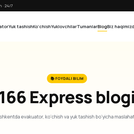
 · 24/7
ator
Yuk tashish
Ko‘chish
Yuklovchilar
Tumanlar
Blog
Biz haqimiz
📚 FOYDALI BILIM
166 Express blog
hkentda evakuator, ko‘chish va yuk tashish bo‘yicha maslahat