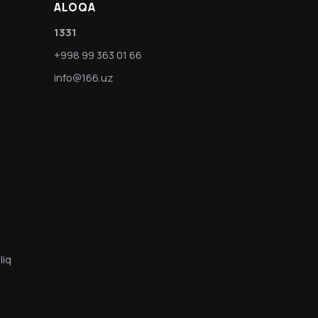
ALOQA
1331
+998 99 363 01 66
info@166.uz
liq