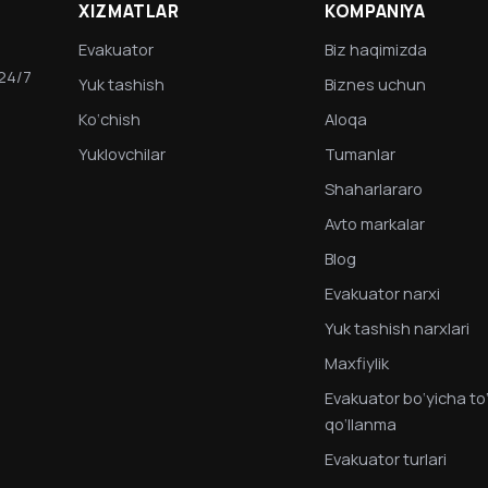
XIZMATLAR
KOMPANIYA
Evakuator
Biz haqimizda
 24/7
Yuk tashish
Biznes uchun
Ko‘chish
Aloqa
Yuklovchilar
Tumanlar
Shaharlararo
Avto markalar
Blog
Evakuator narxi
Yuk tashish narxlari
Maxfiylik
Evakuator bo‘yicha to‘
qo‘llanma
Evakuator turlari