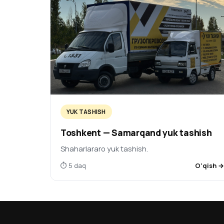
YUK TASHISH
Toshkent — Samarqand yuk tashish
Shaharlararo yuk tashish.
⏱ 5 daq
O‘qish 