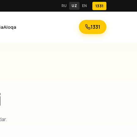
RU
UZ
EN
1331
1331
da
Aloqa
i
lar.