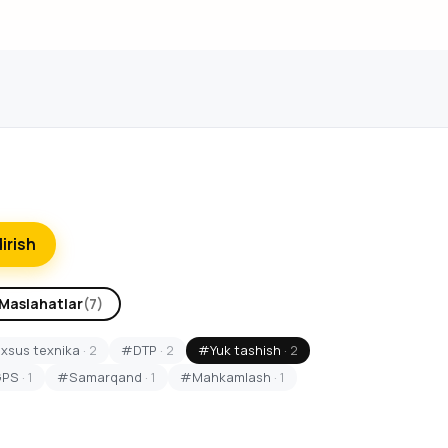
dirish
Maslahatlar
(7)
sus texnika
· 2
#DTP
· 2
#Yuk tashish
· 2
GPS
· 1
#Samarqand
· 1
#Mahkamlash
· 1