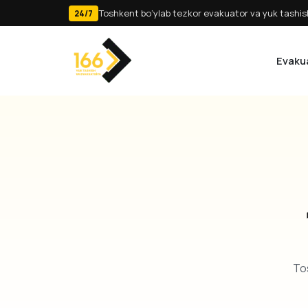
Toshkent bo‘ylab tezkor evakuator va yuk tashish
24/7
Evaku
Tos