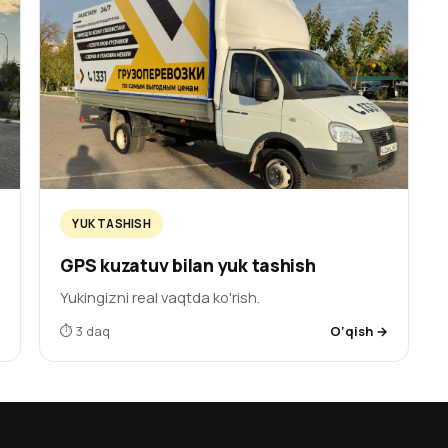
YUK TASHISH
GPS kuzatuv bilan yuk tashish
Yukingizni real vaqtda ko'rish.
→
⏱ 3 daq
O‘qish →