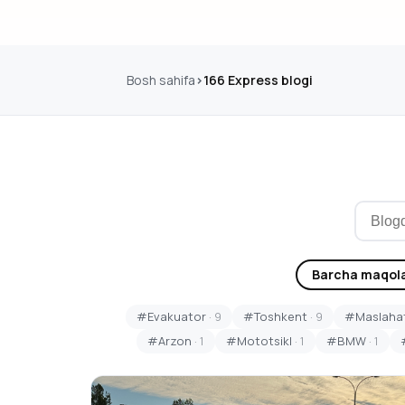
Bosh sahifa
166 Express blogi
Barcha maqola
#Evakuator
· 9
#Toshkent
· 9
#Maslahat
#Arzon
· 1
#Mototsikl
· 1
#BMW
· 1