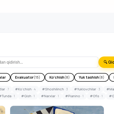
🔍 Qi
lar
Evakuator
(15)
Ko‘chish
(8)
Yuk tashish
(8)
lar
· 7
#Ko‘chish
· 4
#Shoshilinch
· 3
#Yuklovchilar
· 3
#Max
#Tunda
· 1
#Qish
· 1
#Narxlar
· 1
#Pianino
· 1
#Ofis
· 1
#