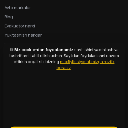
Avto markalar
Blog
Evakuator narxi
Yuk tashish narxlari
Maxfiylik
🍪
Biz cookie-dan foydalanamiz
sayt ishini yaxshilash va
Evakuator bo‘yicha to‘liq qo‘llanma
tashriflarni tahlil qilish uchun. Saytdan foydalanishni davom
ettirish orqali siz bizning
maxfiylik siyosatimizga rozilik
Evakuator turlari
berasiz
.
Atamalar lug‘ati
ALOQA
1331
+998 99 363 01 66
info@166.uz