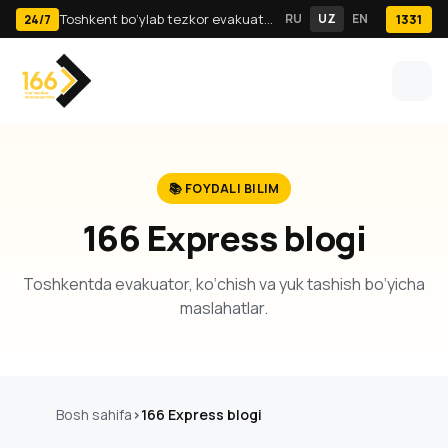
Toshkent bo‘ylab tezkor evakuator va yuk tashish · 24/7
RU
UZ
EN
1331
24/7
📚 FOYDALI BILIM
166 Express blogi
Toshkentda evakuator, ko‘chish va yuk tashish bo‘yicha
maslahatlar.
Bosh sahifa
166 Express blogi