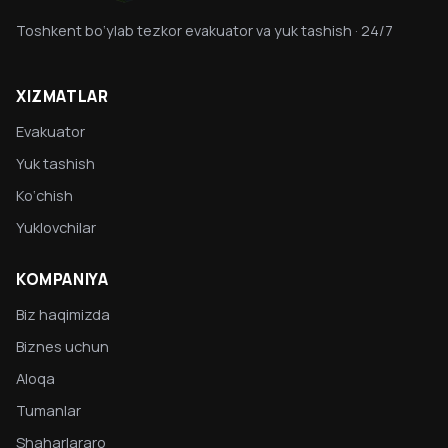
Toshkent bo‘ylab tezkor evakuator va yuk tashish · 24/7
XIZMATLAR
Evakuator
Yuk tashish
Ko‘chish
Yuklovchilar
KOMPANIYA
Biz haqimizda
Biznes uchun
Aloqa
Tumanlar
Shaharlararo