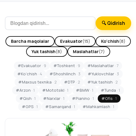
🔍 Qidirish
Barcha maqolalar
Evakuator
(15)
Ko‘chish
(8)
Yuk tashish
(8)
Maslahatlar
(7)
#Evakuator
· 9
#Toshkent
· 9
#Maslahatlar
· 7
#Ko‘chish
· 4
#Shoshilinch
· 3
#Yuklovchilar
· 3
#Maxsus texnika
· 2
#DTP
· 2
#Yuk tashish
· 2
#Arzon
· 1
#Mototsikl
· 1
#BMW
· 1
#Tunda
· 1
#Qish
· 1
#Narxlar
· 1
#Pianino
· 1
#Ofis
· 1
#GPS
· 1
#Samarqand
· 1
#Mahkamlash
· 1