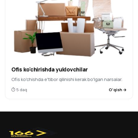
Ofis ko'chirishda yuklovchilar
Ofis ko'chishda e'tibor qilinishi kerak bo'lgan narsalar.
⏱ 5 daq
O‘qish →