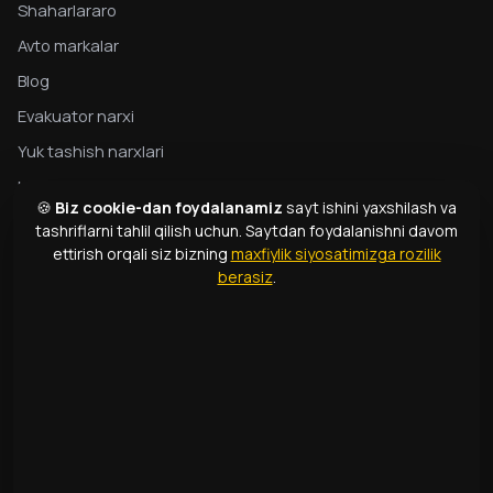
Shaharlararo
Avto markalar
Blog
Evakuator narxi
Yuk tashish narxlari
Maxfiylik
🍪
Biz cookie-dan foydalanamiz
sayt ishini yaxshilash va
Evakuator bo‘yicha to‘liq qo‘llanma
tashriflarni tahlil qilish uchun. Saytdan foydalanishni davom
ettirish orqali siz bizning
maxfiylik siyosatimizga rozilik
Evakuator turlari
berasiz
.
Atamalar lug‘ati
ALOQA
1331
+998 99 363 01 66
info@166.uz