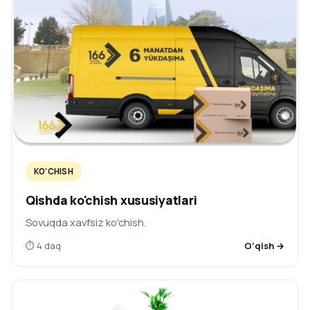
KO‘CHISH
Qishda ko'chish xususiyatlari
Sovuqda xavfsiz ko'chish.
⏱ 4 daq
O‘qish →