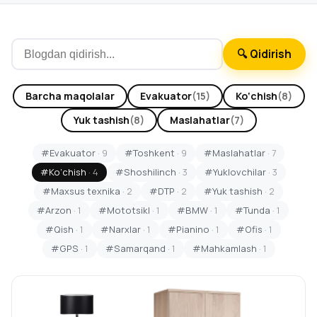
🔍 Qidirish
Barcha maqolalar
Evakuator
(15)
Ko‘chish
(8)
Yuk tashish
(8)
Maslahatlar
(7)
#Evakuator
· 9
#Toshkent
· 9
#Maslahatlar
· 7
#Ko‘chish
· 4
#Shoshilinch
· 3
#Yuklovchilar
· 3
#Maxsus texnika
· 2
#DTP
· 2
#Yuk tashish
· 2
#Arzon
· 1
#Mototsikl
· 1
#BMW
· 1
#Tunda
· 1
#Qish
· 1
#Narxlar
· 1
#Pianino
· 1
#Ofis
· 1
#GPS
· 1
#Samarqand
· 1
#Mahkamlash
· 1