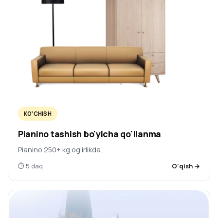
KO‘CHISH
Pianino tashish bo'yicha qo'llanma
Pianino 250+ kg og'irlikda.
⏱ 5 daq
O‘qish →