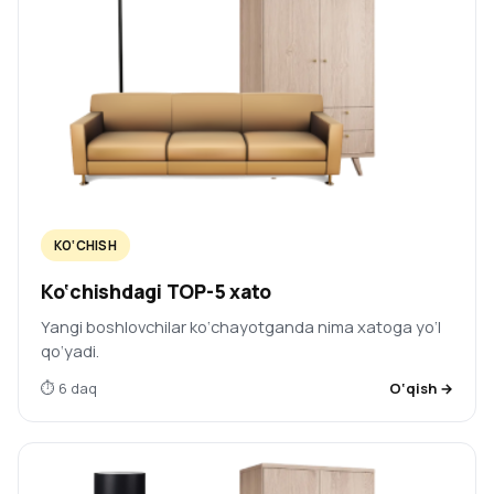
KO‘CHISH
Ko‘chishdagi TOP-5 xato
Yangi boshlovchilar ko‘chayotganda nima xatoga yo‘l
qo‘yadi.
⏱ 6 daq
O‘qish →