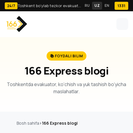
Toshkent bo‘ylab tezkor evakuator va yuk tashish · 24/7
RU
UZ
EN
1331
24/7
📚 FOYDALI BILIM
166 Express blogi
Toshkentda evakuator, ko‘chish va yuk tashish bo‘yicha
maslahatlar.
Bosh sahifa
166 Express blogi