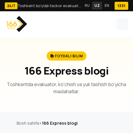
Toshkent bo‘ylab tezkor evakuator va yuk tashish · 24/7
RU
UZ
EN
1331
24/7
📚 FOYDALI BILIM
166 Express blogi
Toshkentda evakuator, ko‘chish va yuk tashish bo‘yicha
maslahatlar.
Bosh sahifa
166 Express blogi