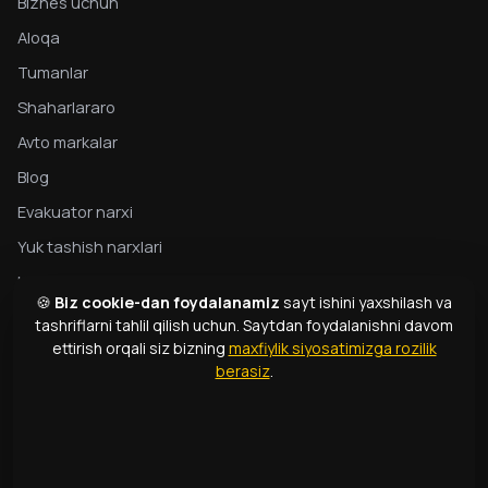
Biznes uchun
Aloqa
Tumanlar
Shaharlararo
Avto markalar
Blog
Evakuator narxi
Yuk tashish narxlari
Maxfiylik
🍪
Biz cookie-dan foydalanamiz
sayt ishini yaxshilash va
Evakuator bo‘yicha to‘liq qo‘llanma
tashriflarni tahlil qilish uchun. Saytdan foydalanishni davom
ettirish orqali siz bizning
maxfiylik siyosatimizga rozilik
Evakuator turlari
berasiz
.
Atamalar lug‘ati
ALOQA
1331