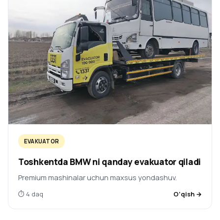
EVAKUATOR
Toshkentda BMW ni qanday evakuator qiladi
Premium mashinalar uchun maxsus yondashuv.
⏱ 4 daq
O‘qish →