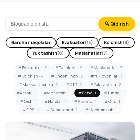
🔍 Qidirish
Barcha maqolalar
Evakuator
(15)
Ko‘chish
(8)
Yuk tashish
(8)
Maslahatlar
(7)
#Evakuator
· 9
#Toshkent
· 9
#Maslahatlar
· 7
#Ko‘chish
· 4
#Shoshilinch
· 3
#Yuklovchilar
· 3
#Maxsus texnika
· 2
#DTP
· 2
#Yuk tashish
· 2
#Arzon
· 1
#Mototsikl
· 1
#BMW
· 1
#Tunda
· 1
#Qish
· 1
#Narxlar
· 1
#Pianino
· 1
#Ofis
· 1
#GPS
· 1
#Samarqand
· 1
#Mahkamlash
· 1