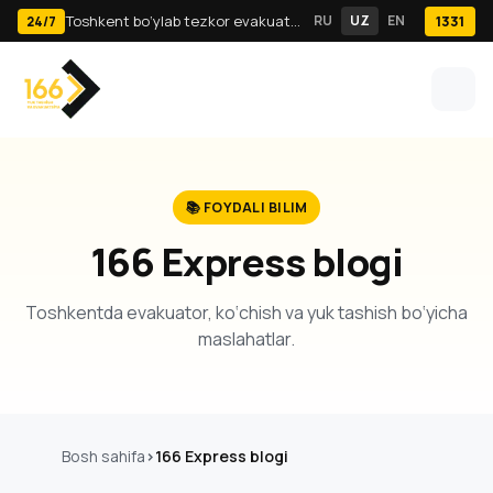
Toshkent bo‘ylab tezkor evakuator va yuk tashish · 24/7
RU
UZ
EN
1331
24/7
📚 FOYDALI BILIM
166 Express blogi
Toshkentda evakuator, ko‘chish va yuk tashish bo‘yicha
maslahatlar.
Bosh sahifa
166 Express blogi