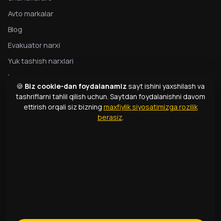
Avto markalar
Blog
Evakuator narxi
Yuk tashish narxlari
Maxfiylik
🍪
Biz cookie-dan foydalanamiz
sayt ishini yaxshilash va
Evakuator bo‘yicha to‘liq qo‘llanma
tashriflarni tahlil qilish uchun. Saytdan foydalanishni davom
ettirish orqali siz bizning
maxfiylik siyosatimizga rozilik
Evakuator turlari
berasiz
.
Atamalar lug‘ati
ALOQA
1331
+998 99 363 01 66
info@166.uz