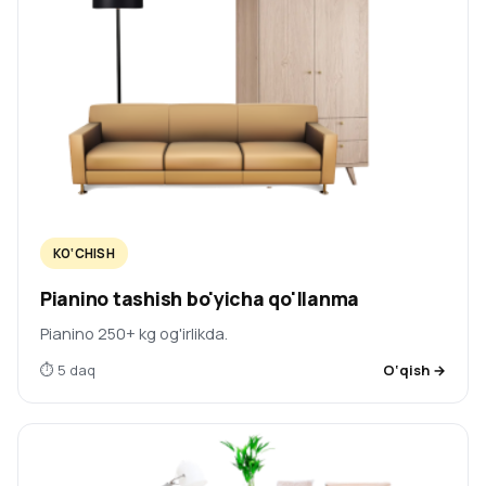
KO‘CHISH
Pianino tashish bo'yicha qo'llanma
Pianino 250+ kg og'irlikda.
⏱ 5 daq
O‘qish →