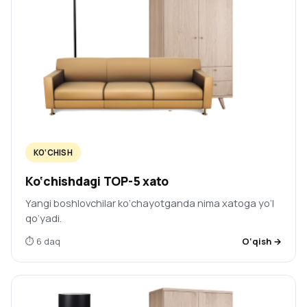
KO‘CHISH
Ko‘chishdagi TOP-5 xato
Yangi boshlovchilar ko‘chayotganda nima xatoga yo‘l
qo‘yadi.
⏱ 6 daq
O‘qish →