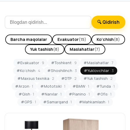
🔍 Qidirish
Barcha maqolalar
Evakuator
(15)
Ko‘chish
(8)
Yuk tashish
(8)
Maslahatlar
(7)
#Evakuator
· 9
#Toshkent
· 9
#Maslahatlar
· 7
#Ko‘chish
· 4
#Shoshilinch
· 3
#Yuklovchilar
· 3
#Maxsus texnika
· 2
#DTP
· 2
#Yuk tashish
· 2
#Arzon
· 1
#Mototsikl
· 1
#BMW
· 1
#Tunda
· 1
#Qish
· 1
#Narxlar
· 1
#Pianino
· 1
#Ofis
· 1
#GPS
· 1
#Samarqand
· 1
#Mahkamlash
· 1