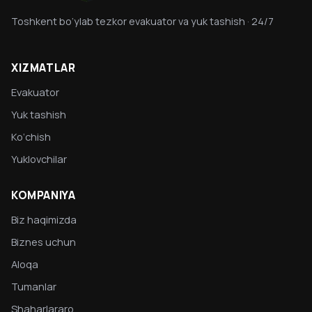
Toshkent bo‘ylab tezkor evakuator va yuk tashish · 24/7
XIZMATLAR
Evakuator
Yuk tashish
Ko‘chish
Yuklovchilar
KOMPANIYA
Biz haqimizda
Biznes uchun
Aloqa
Tumanlar
Shaharlararo