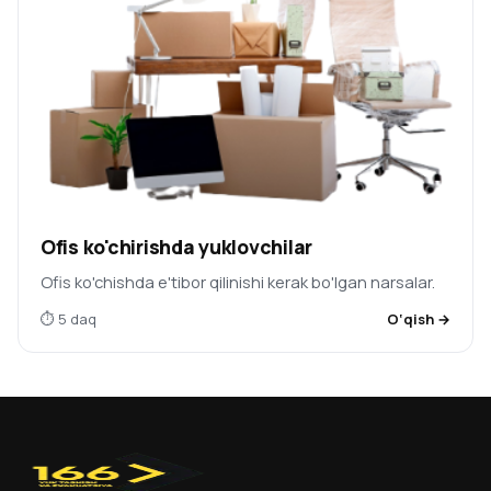
Ofis ko'chirishda yuklovchilar
Ofis ko'chishda e'tibor qilinishi kerak bo'lgan narsalar.
⏱ 5 daq
O‘qish →