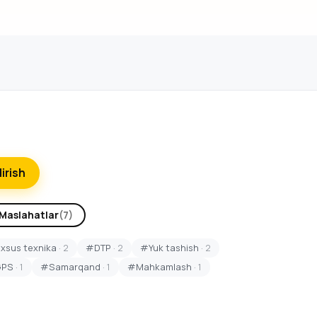
dirish
Maslahatlar
(7)
sus texnika
· 2
#DTP
· 2
#Yuk tashish
· 2
GPS
· 1
#Samarqand
· 1
#Mahkamlash
· 1