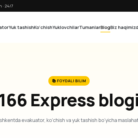
 · 24/7
ator
Yuk tashish
Ko‘chish
Yuklovchilar
Tumanlar
Blog
Biz haqimiz
📚 FOYDALI BILIM
166 Express blog
hkentda evakuator, ko‘chish va yuk tashish bo‘yicha maslahat