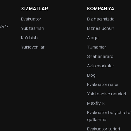
XIZMATLAR
KOMPANIYA
Evakuator
Biz haqimizda
 24/7
Yuk tashish
Biznes uchun
Ko‘chish
Aloqa
Yuklovchilar
Tumanlar
Shaharlararo
Avto markalar
Blog
Evakuator narxi
Yuk tashish narxlari
Maxfiylik
Evakuator bo‘yicha to‘
qo‘llanma
Evakuator turlari