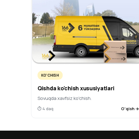
KO‘CHISH
Qishda ko'chish xususiyatlari
Sovuqda xavfsiz ko'chish.
⏱ 4 daq
O‘qish 