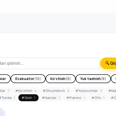
🔍 Qi
lar
Evakuator
(15)
Ko‘chish
(8)
Yuk tashish
(8)
lar
· 7
#Ko‘chish
· 4
#Shoshilinch
· 3
#Yuklovchilar
· 3
#Max
#Tunda
· 1
#Qish
· 1
#Narxlar
· 1
#Pianino
· 1
#Ofis
· 1
#