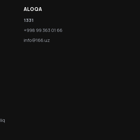
ALOQA
1331
+998 99 363 01 66
info@166.uz
liq