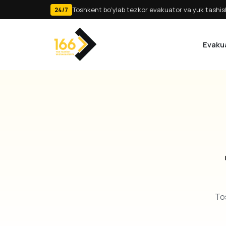
Toshkent bo‘ylab tezkor evakuator va yuk tashish
24/7
Evaku
Tos