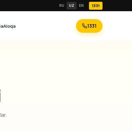
RU
UZ
EN
1331
1331
da
Aloqa
i
lar.