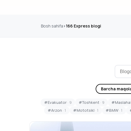
Bosh sahifa
166 Express blogi
Barcha maqola
#Evakuator
· 9
#Toshkent
· 9
#Maslahat
#Arzon
· 1
#Mototsikl
· 1
#BMW
· 1