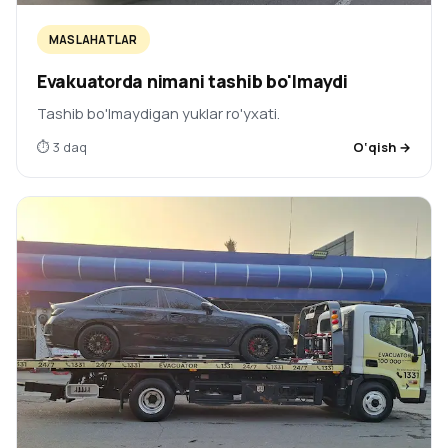
MASLAHATLAR
Evakuatorda nimani tashib bo'lmaydi
Tashib bo'lmaydigan yuklar ro'yxati.
⏱ 3 daq
O‘qish →