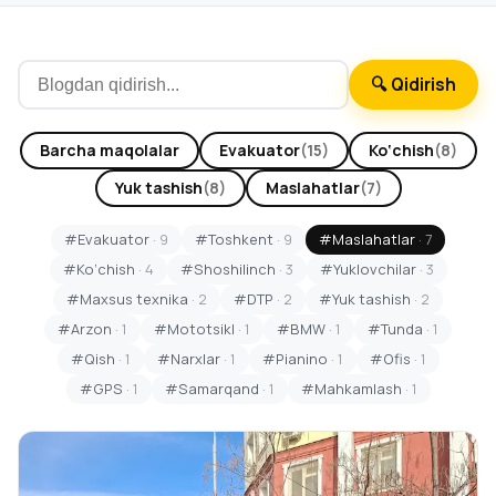
🔍 Qidirish
Barcha maqolalar
Evakuator
(15)
Ko‘chish
(8)
Yuk tashish
(8)
Maslahatlar
(7)
#Evakuator
· 9
#Toshkent
· 9
#Maslahatlar
· 7
#Ko‘chish
· 4
#Shoshilinch
· 3
#Yuklovchilar
· 3
#Maxsus texnika
· 2
#DTP
· 2
#Yuk tashish
· 2
#Arzon
· 1
#Mototsikl
· 1
#BMW
· 1
#Tunda
· 1
#Qish
· 1
#Narxlar
· 1
#Pianino
· 1
#Ofis
· 1
#GPS
· 1
#Samarqand
· 1
#Mahkamlash
· 1