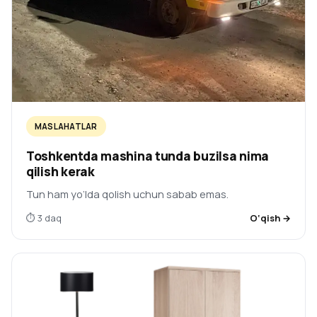
MASLAHATLAR
Toshkentda mashina tunda buzilsa nima
qilish kerak
Tun ham yo‘lda qolish uchun sabab emas.
⏱ 3 daq
O‘qish →