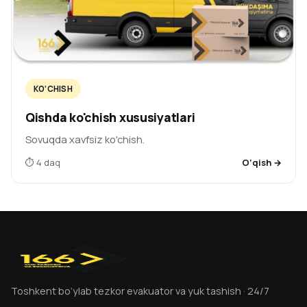
KO‘CHISH
Qishda ko'chish xususiyatlari
Sovuqda xavfsiz ko'chish.
⏱ 4 daq
O‘qish →
Toshkent bo‘ylab tezkor evakuator va yuk tashish · 24/7