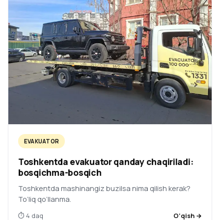
EVAKUATOR
Toshkentda evakuator qanday chaqiriladi:
bosqichma-bosqich
Toshkentda mashinangiz buzilsa nima qilish kerak?
To‘liq qo‘llanma.
⏱ 4 daq
O‘qish →