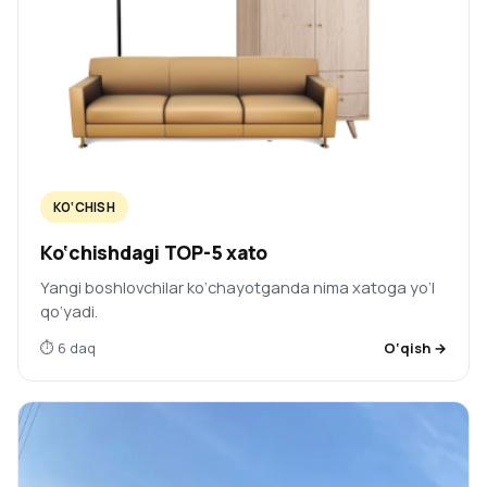
KO‘CHISH
Ko‘chishdagi TOP-5 xato
Yangi boshlovchilar ko‘chayotganda nima xatoga yo‘l
qo‘yadi.
⏱ 6 daq
O‘qish →