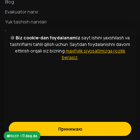
Blog
Evakuator narxi
Yuk tashish narxlari
Maxfiylik
🍪
Biz cookie-dan foydalanamiz
sayt ishini yaxshilash va
Evakuator bo‘yicha to‘liq qo‘llanma
tashriflarni tahlil qilish uchun. Saytdan foydalanishni davom
ettirish orqali siz bizning
maxfiylik siyosatimizga rozilik
Evakuator turlari
berasiz
.
Atamalar lug‘ati
ALOQA
1331
+998 99 363 01 66
info@166.uz
Принимаю
1331
© 2026 166 Express. Barcha huquqlar himoyalangan.
Hozir ~11 daq.da