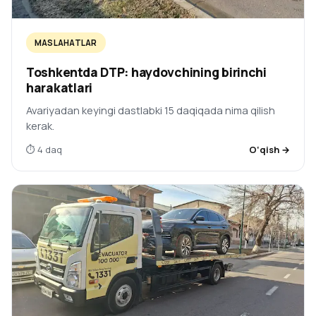
MASLAHATLAR
Toshkentda DTP: haydovchining birinchi
harakatlari
Avariyadan keyingi dastlabki 15 daqiqada nima qilish
kerak.
⏱ 4 daq
O‘qish →