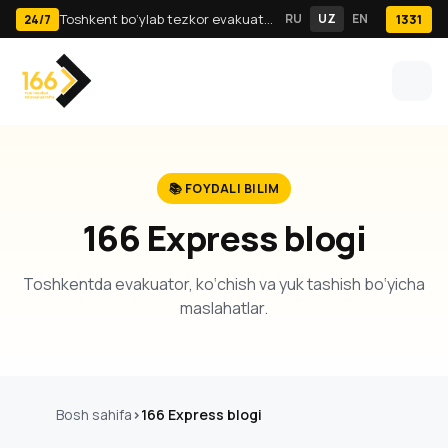
Toshkent bo‘ylab tezkor evakuator va yuk tashish · 24/7
RU
UZ
EN
1331
24/7
📚 FOYDALI BILIM
166 Express blogi
Toshkentda evakuator, ko‘chish va yuk tashish bo‘yicha
maslahatlar.
Bosh sahifa
166 Express blogi