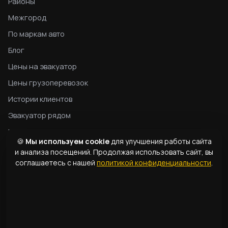
Районы
Межгород
По маркам авто
Блог
Цены на эвакуатор
Цены грузоперевозок
Истории клиентов
Эвакуатор рядом
Конфиденциальность
🍪
Мы используем cookie
для улучшения работы сайта
Гид по эвакуатору
и анализа посещений. Продолжая использовать сайт, вы
соглашаетесь с нашей
политикой конфиденциальности
.
Типы эвакуаторов
Словарь терминов
КОНТАКТЫ
1331