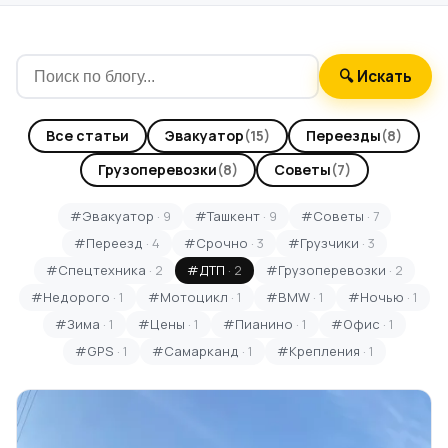
🔍 Искать
Все статьи
Эвакуатор
(15)
Переезды
(8)
Грузоперевозки
(8)
Советы
(7)
#Эвакуатор
· 9
#Ташкент
· 9
#Советы
· 7
#Переезд
· 4
#Срочно
· 3
#Грузчики
· 3
#Спецтехника
· 2
#ДТП
· 2
#Грузоперевозки
· 2
#Недорого
· 1
#Мотоцикл
· 1
#BMW
· 1
#Ночью
· 1
#Зима
· 1
#Цены
· 1
#Пианино
· 1
#Офис
· 1
#GPS
· 1
#Самарканд
· 1
#Крепления
· 1