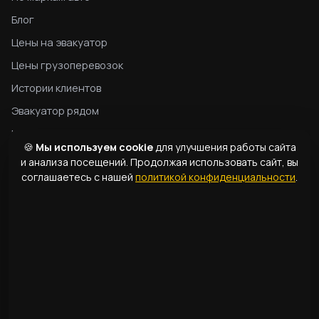
Блог
Цены на эвакуатор
Цены грузоперевозок
Истории клиентов
Эвакуатор рядом
Конфиденциальность
🍪
Мы используем cookie
для улучшения работы сайта
Гид по эвакуатору
и анализа посещений. Продолжая использовать сайт, вы
соглашаетесь с нашей
политикой конфиденциальности
.
Типы эвакуаторов
Словарь терминов
КОНТАКТЫ
1331
+998 99 363 01 66
info@166.uz