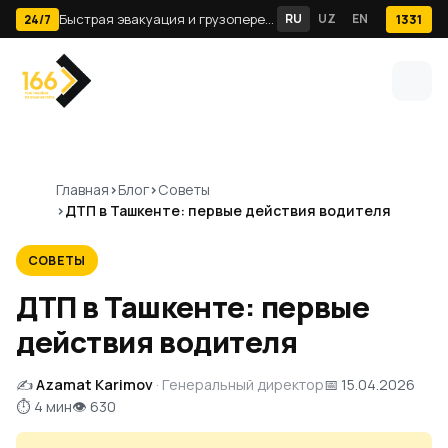
Быстрая эвакуация и грузоперевозки по Ташкенту · 24/7
RU
UZ
EN
1331
24/7
Главная
Блог
Советы
ДТП в Ташкенте: первые действия водителя
СОВЕТЫ
ДТП в Ташкенте: первые
действия водителя
✍️
Azamat Karimov
· Генеральный директор
📅 15.04.2026
⏱ 4 мин
👁 630