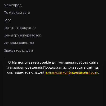
Межгород
По маркам авто
Блог
Цены на эвакуатор
Цены грузоперевозок
Истории клиентов
Эвакуатор рядом
Конфиденциальность
🍪
Мы используем cookie
для улучшения работы сайта
Гид по эвакуатору
и анализа посещений. Продолжая использовать сайт, вы
соглашаетесь с нашей
политикой конфиденциальности
.
Типы эвакуаторов
Словарь терминов
КОНТАКТЫ
1331