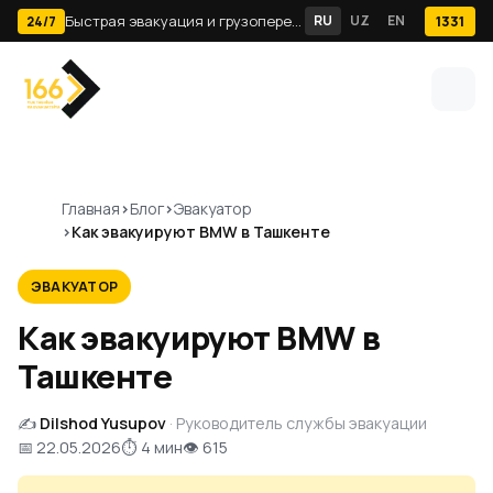
Быстрая эвакуация и грузоперевозки по Ташкенту · 24/7
RU
UZ
EN
1331
24/7
Главная
Блог
Эвакуатор
Как эвакуируют BMW в Ташкенте
ЭВАКУАТОР
Как эвакуируют BMW в
Ташкенте
✍️
Dilshod Yusupov
· Руководитель службы эвакуации
📅 22.05.2026
⏱ 4 мин
👁 615