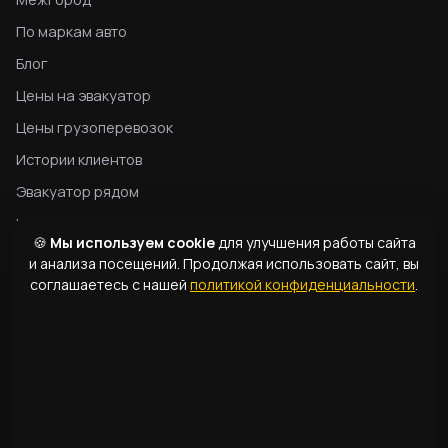
По маркам авто
Блог
Цены на эвакуатор
Цены грузоперевозок
Истории клиентов
Эвакуатор рядом
Конфиденциальность
🍪
Мы используем cookie
для улучшения работы сайта
Гид по эвакуатору
и анализа посещений. Продолжая использовать сайт, вы
соглашаетесь с нашей
политикой конфиденциальности
.
Типы эвакуаторов
Словарь терминов
КОНТАКТЫ
1331
+998 99 363 01 66