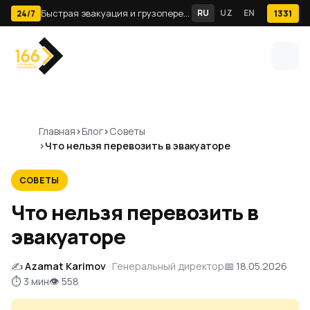
Быстрая эвакуация и грузоперевозки по Ташкенту · 24/7
RU
UZ
EN
1331
24/7
Главная
Блог
Советы
Что нельзя перевозить в эвакуаторе
СОВЕТЫ
Что нельзя перевозить в
эвакуаторе
✍️
Azamat Karimov
· Генеральный директор
📅 18.05.2026
⏱ 3 мин
👁 558