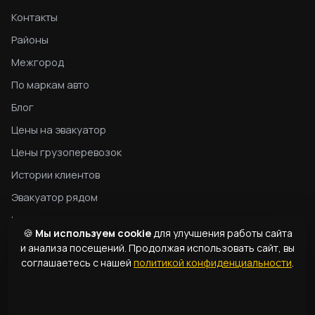
Контакты
Районы
Межгород
По маркам авто
Блог
Цены на эвакуатор
Цены грузоперевозок
Истории клиентов
Эвакуатор рядом
Конфиденциальность
🍪
Мы используем cookie
для улучшения работы сайта
Гид по эвакуатору
и анализа посещений. Продолжая использовать сайт, вы
соглашаетесь с нашей
политикой конфиденциальности
.
Типы эвакуаторов
Словарь терминов