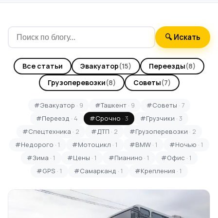
🔍 Искать
Все статьи
Эвакуатор
(15)
Переезды
(8)
Грузоперевозки
(8)
Советы
(7)
#Эвакуатор
· 9
#Ташкент
· 9
#Советы
· 7
#Переезд
· 4
#Срочно
· 3
#Грузчики
· 3
#Спецтехника
· 2
#ДТП
· 2
#Грузоперевозки
· 2
#Недорого
· 1
#Мотоцикл
· 1
#BMW
· 1
#Ночью
· 1
#Зима
· 1
#Цены
· 1
#Пианино
· 1
#Офис
· 1
#GPS
· 1
#Самарканд
· 1
#Крепления
· 1