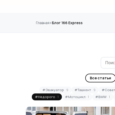
Главная
Блог 166 Express
Все статьи
#Эвакуатор
· 9
#Ташкент
· 9
#Сове
#Недорого
· 1
#Мотоцикл
· 1
#BMW
· 1