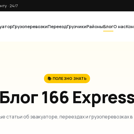
ту · 24/7
уатор
Грузоперевозки
Переезд
Грузчики
Районы
Блог
О нас
Ко
📚 ПОЛЕЗНО ЗНАТЬ
Блог 166 Expres
е статьи об эвакуаторе, переездах и грузоперевозках в