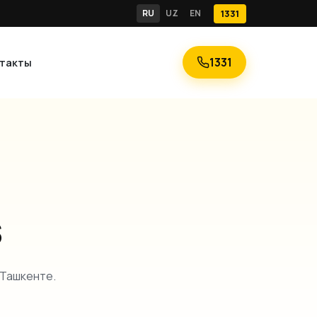
RU
UZ
EN
1331
1331
нтакты
s
 Ташкенте.