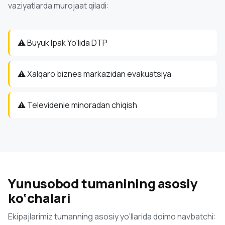
vaziyatlarda murojaat qiladi:
⚠️ Buyuk Ipak Yo‘lida DTP
⚠️ Xalqaro biznes markazidan evakuatsiya
⚠️ Televidenie minoradan chiqish
Yunusobod tumanining asosiy
ko‘chalari
Ekipajlarimiz tumanning asosiy yo‘llarida doimo navbatchi: