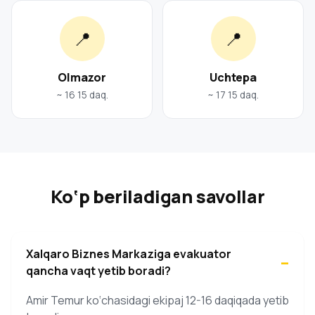
📍
📍
Olmazor
Uchtepa
~ 16 15 daq.
~ 17 15 daq.
Ko‘p beriladigan savollar
Xalqaro Biznes Markaziga evakuator
qancha vaqt yetib boradi?
Amir Temur ko‘chasidagi ekipaj 12-16 daqiqada yetib