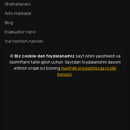
Shaharlararo
Avto markalar
Blog
Evakuator narxi
Yuk tashish narxlari
Maxfiylik
🍪
Biz cookie-dan foydalanamiz
sayt ishini yaxshilash va
Evakuator bo‘yicha to‘liq qo‘llanma
tashriflarni tahlil qilish uchun. Saytdan foydalanishni davom
ettirish orqali siz bizning
maxfiylik siyosatimizga rozilik
Evakuator turlari
berasiz
.
Atamalar lug‘ati
ALOQA
1331
+998 99 363 01 66
info@166.uz