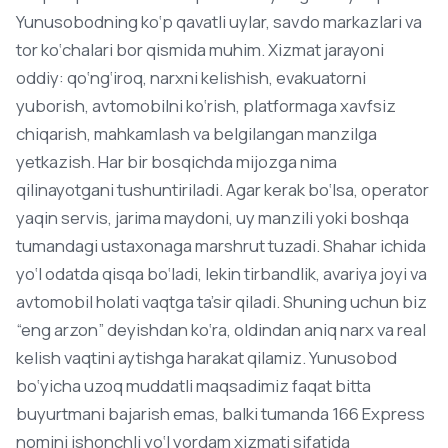
Yunusobodning ko‘p qavatli uylar, savdo markazlari va
tor ko‘chalari bor qismida muhim. Xizmat jarayoni
oddiy: qo‘ng‘iroq, narxni kelishish, evakuatorni
yuborish, avtomobilni ko‘rish, platformaga xavfsiz
chiqarish, mahkamlash va belgilangan manzilga
yetkazish. Har bir bosqichda mijozga nima
qilinayotgani tushuntiriladi. Agar kerak bo‘lsa, operator
yaqin servis, jarima maydoni, uy manzili yoki boshqa
tumandagi ustaxonaga marshrut tuzadi. Shahar ichida
yo‘l odatda qisqa bo‘ladi, lekin tirbandlik, avariya joyi va
avtomobil holati vaqtga ta’sir qiladi. Shuning uchun biz
“eng arzon” deyishdan ko‘ra, oldindan aniq narx va real
kelish vaqtini aytishga harakat qilamiz. Yunusobod
bo‘yicha uzoq muddatli maqsadimiz faqat bitta
buyurtmani bajarish emas, balki tumanda 166 Express
nomini ishonchli yo‘l yordam xizmati sifatida