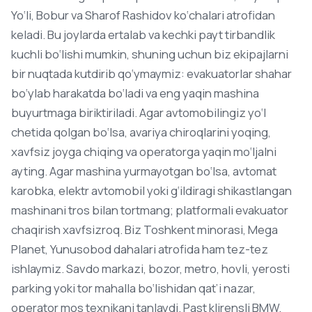
Yo‘li, Bobur va Sharof Rashidov ko‘chalari atrofidan
keladi. Bu joylarda ertalab va kechki payt tirbandlik
kuchli bo‘lishi mumkin, shuning uchun biz ekipajlarni
bir nuqtada kutdirib qo‘ymaymiz: evakuatorlar shahar
bo‘ylab harakatda bo‘ladi va eng yaqin mashina
buyurtmaga biriktiriladi. Agar avtomobilingiz yo‘l
chetida qolgan bo‘lsa, avariya chiroqlarini yoqing,
xavfsiz joyga chiqing va operatorga yaqin mo‘ljalni
ayting. Agar mashina yurmayotgan bo‘lsa, avtomat
karobka, elektr avtomobil yoki g‘ildiragi shikastlangan
mashinani tros bilan tortmang; platformali evakuator
chaqirish xavfsizroq. Biz Toshkent minorasi, Mega
Planet, Yunusobod dahalari atrofida ham tez-tez
ishlaymiz. Savdo markazi, bozor, metro, hovli, yerosti
parking yoki tor mahalla bo‘lishidan qat’i nazar,
operator mos texnikani tanlaydi. Past klirensli BMW,