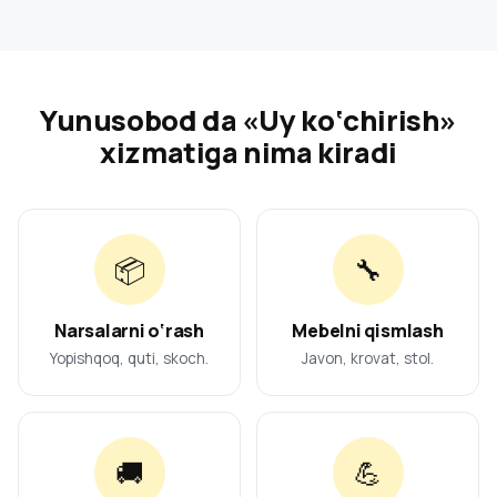
Yunusobod da «Uy ko‘chirish»
xizmatiga nima kiradi
📦
🔧
Narsalarni o‘rash
Mebelni qismlash
Yopishqoq, quti, skoch.
Javon, krovat, stol.
🚚
💪