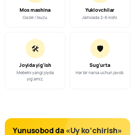
Mos mashina
Yuklovchilar
Gazel / Isuzu.
Jamoada 2–6 kishi.
🛠️
🛡️
Joyida yig‘ish
Sug‘urta
Mebelni yangi joyda
Har bir narsa uchun javob.
yig‘amiz.
Yunusobod da «Uy ko‘chirish»