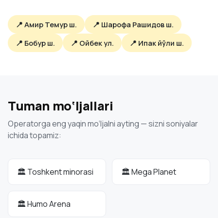
📍 Амир Темур ш.
📍 Шарофа Рашидов ш.
📍 Бобур ш.
📍 Ойбек ул.
📍 Ипак йўли ш.
Tuman mo‘ljallari
Operatorga eng yaqin mo‘ljalni ayting — sizni soniyalar
ichida topamiz:
🏛 Toshkent minorasi
🏛 Mega Planet
🏛 Humo Arena