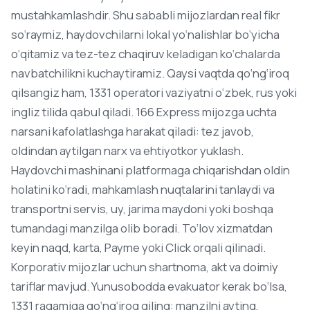
mustahkamlashdir. Shu sababli mijozlardan real fikr
so‘raymiz, haydovchilarni lokal yo‘nalishlar bo‘yicha
o‘qitamiz va tez-tez chaqiruv keladigan ko‘chalarda
navbatchilikni kuchaytiramiz. Qaysi vaqtda qo‘ng‘iroq
qilsangiz ham, 1331 operatori vaziyatni o‘zbek, rus yoki
ingliz tilida qabul qiladi. 166 Express mijozga uchta
narsani kafolatlashga harakat qiladi: tez javob,
oldindan aytilgan narx va ehtiyotkor yuklash.
Haydovchi mashinani platformaga chiqarishdan oldin
holatini ko‘radi, mahkamlash nuqtalarini tanlaydi va
transportni servis, uy, jarima maydoni yoki boshqa
tumandagi manzilga olib boradi. To‘lov xizmatdan
keyin naqd, karta, Payme yoki Click orqali qilinadi.
Korporativ mijozlar uchun shartnoma, akt va doimiy
tariflar mavjud. Yunusobodda evakuator kerak bo‘lsa,
1331 raqamiga qo‘ng‘iroq qiling: manzilni ayting,