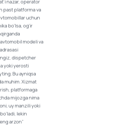
at’i nazar, operator
n past platforma va
 avtomobillar uchun
ka bo‘lsa, og‘ir
aqirganda
, avtomobil modeli va
madrasasi
angiz, dispetcher
a yoki yerosti
ayting. Bu ayniqsa
ida muhim. Xizmat
‘rish, platformaga
ichda mijozga nima
oni, uy manzili yoki
o‘ladi, lekin
 “eng arzon”