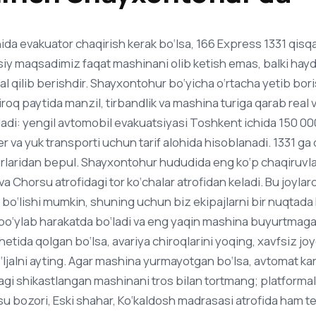
a evakuator chaqirish kerak bo‘lsa, 166 Express 1331 qisqa
osiy maqsadimiz faqat mashinani olib ketish emas, balki hay
hal qilib berishdir. Shayxontohur bo‘yicha o‘rtacha yetib bori
iroq paytida manzil, tirbandlik va mashina turiga qarab real 
ladi: yengil avtomobil evakuatsiyasi Toshkent ichida 150 0
 va yuk transporti uchun tarif alohida hisoblanadi. 1331 ga q
laridan bepul. Shayxontohur hududida eng ko‘p chaqiruvlar
Chorsu atrofidagi tor ko‘chalar atrofidan keladi. Bu joylard
i bo‘lishi mumkin, shuning uchun biz ekipajlarni bir nuqtada
bo‘ylab harakatda bo‘ladi va eng yaqin mashina buyurtmaga bi
hetida qolgan bo‘lsa, avariya chiroqlarini yoqing, xavfsiz jo
ljalni ayting. Agar mashina yurmayotgan bo‘lsa, avtomat kar
ragi shikastlangan mashinani tros bilan tortmang; platformal
su bozori, Eski shahar, Ko‘kaldosh madrasasi atrofida ham t