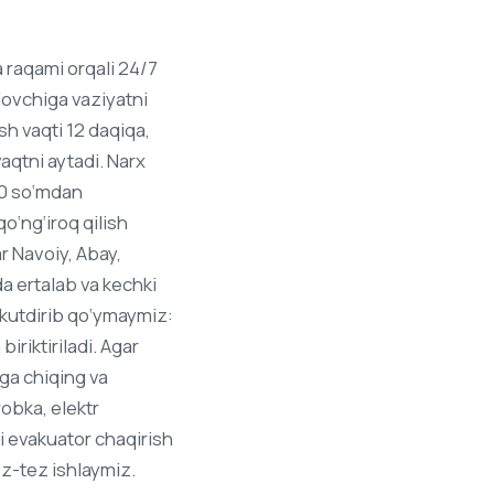
 raqami orqali 24/7
dovchiga vaziyatni
sh vaqti 12 daqiqa,
vaqtni aytadi. Narx
00 so‘mdan
o‘ng‘iroq qilish
 Navoiy, Abay,
a ertalab va kechki
 kutdirib qo‘ymaymiz:
riktiriladi. Agar
yga chiqing va
obka, elektr
i evakuator chaqirish
ez-tez ishlaymiz.