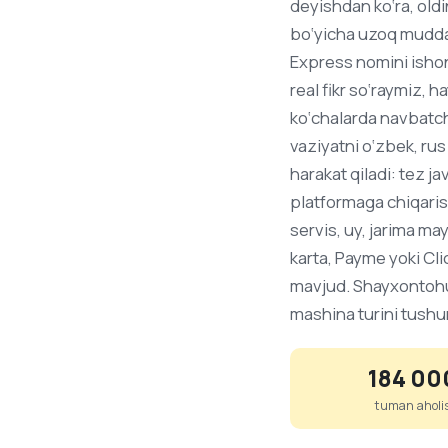
deyishdan ko‘ra, oldi
bo‘yicha uzoq muddat
Express nomini ishon
real fikr so‘raymiz, 
ko‘chalarda navbatch
vaziyatni o‘zbek, rus
harakat qiladi: tez j
platformaga chiqarish
servis, uy, jarima m
karta, Payme yoki Cli
mavjud. Shayxontohur
mashina turini tushun
184 00
tuman aholis