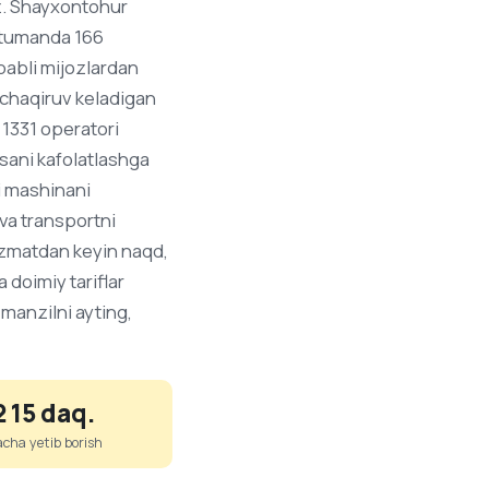
iz. Shayxontohur
i tumanda 166
babli mijozlardan
z chaqiruv keladigan
 1331 operatori
rsani kafolatlashga
hi mashinani
 va transportni
xizmatdan keyin naqd,
 doimiy tariflar
manzilni ayting,
2 15 daq.
acha yetib borish