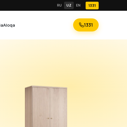
RU
UZ
EN
1331
1331
da
Aloqa