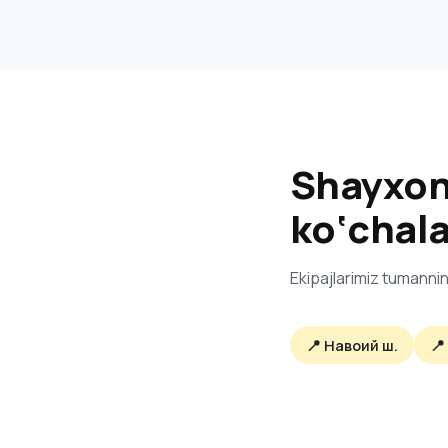
Shayxon
ko‘chala
Ekipajlarimiz tumannin
📍 Навоий ш.
📍