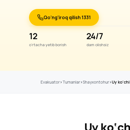
Qo‘ng‘iroq qilish 1331
12
24/7
o‘rtacha yetib borish
dam olishsiz
Evakuator
Tumanlar
Shayxontohur
Uy ko‘chi
Uy ko‘ch