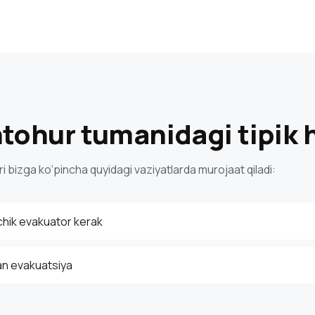
ohur tumanidagi tipik h
 bizga ko‘pincha quyidagi vaziyatlarda murojaat qiladi:
chik evakuator kerak
an evakuatsiya