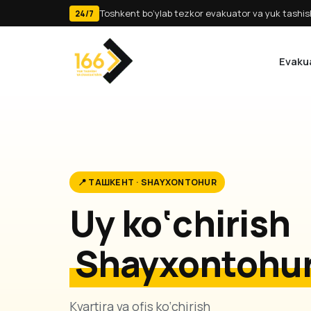
Toshkent bo‘ylab tezkor evakuator va yuk tashish
24/7
Evaku
📍 ТАШКЕНТ · SHAYXONTOHUR
Uy ko‘chirish
Shayxontohur
Kvartira va ofis ko‘chirish