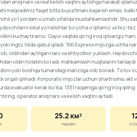
ndan aniq narx va real kelish vaqtini aytishga harakat qilam
li maqsadimiz faqat bitta buyurtmani bajarish emas, balk
chli yo‘l yordam xizmati sifatida mustahkamlashdir. Shu sa
haydovchilarni lokal yo‘nalishlar bo‘yicha o‘qitamiz va tez-te
ilikni kuchaytiramiz. Qaysi vaqtda qo‘ng‘iroq qilsangiz ham,
 yoki ingliz tilida qabul qiladi. 166 Express mijozga uchta na
avob, oldindan aytilgan narx va ehtiyotkor yuklash. Haydovc
dan oldin holatini ko‘radi, mahkamlash nuqtalarini tanlaydi
aydoni yoki boshqa tumandagi manzilga olib boradi. To‘lov 
ck orqali qilinadi. Korporativ mijozlar uchun shartnoma, akt va
da evakuator kerak bo‘lsa, 1331 raqamiga qo‘ng‘iroq qiling: 
tiring, operator aniq narx va kelish vaqtini aytadi.
0
25.2 км²
1
i
maydon
o‘rt