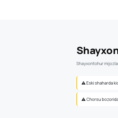
Shayxont
Shayxontohur mijozlari
⚠️ Eski shaharda ki
⚠️ Chorsu bozorid