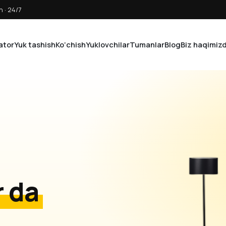
 · 24/7
ator
Yuk tashish
Ko‘chish
Yuklovchilar
Tumanlar
Blog
Biz haqimiz
 da