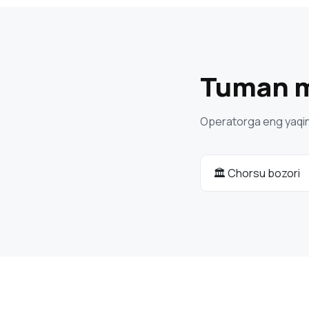
Tuman mo
Operatorga eng yaqin m
🏛 Chorsu bozori