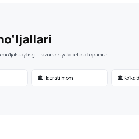
‘ljallari
o‘ljalni ayting — sizni soniyalar ichida topamiz:
🏛 Hazrati Imom
🏛 Ko‘kal