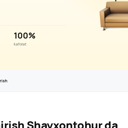
100%
kafolat
rish
irish Shayxontohur da