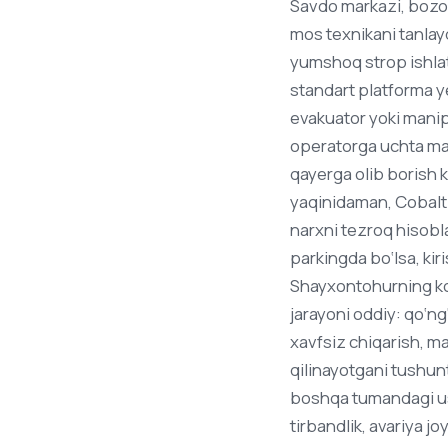
Savdo markazi, bozor,
mos texnikani tanlay
yumshoq strop ishlat
standart platforma ye
evakuator yoki manip
operatorga uchta ma’
qayerga olib borish 
yaqinidaman, Cobalt 
narxni tezroq hisobla
parkingda bo‘lsa, kiri
Shayxontohurning ko‘
jarayoni oddiy: qo‘ng
xavfsiz chiqarish, m
qilinayotgani tushunt
boshqa tumandagi ust
tirbandlik, avariya jo