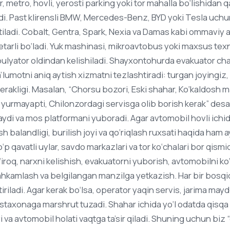
 metro, hovli, yerosti parking yoki tor mahalla bo‘lishidan q
di. Past klirensli BMW, Mercedes-Benz, BYD yoki Tesla uchu
iladi. Cobalt, Gentra, Spark, Nexia va Damas kabi ommaviy
tarli bo‘ladi. Yuk mashinasi, mikroavtobus yoki maxsus texni
ulyator oldindan kelishiladi. Shayxontohurda evakuator ch
lumotni aniq aytish xizmatni tezlashtiradi: turgan joyingiz
kerakligi. Masalan, “Chorsu bozori, Eski shahar, Ko‘kaldosh 
yurmayapti, Chilonzordagi servisga olib borish kerak” des
ydi va mos platformani yuboradi. Agar avtomobil hovli ichid
sh balandligi, burilish joyi va qo‘riqlash ruxsati haqida ham 
p qavatli uylar, savdo markazlari va tor ko‘chalari bor qism
‘iroq, narxni kelishish, evakuatorni yuborish, avtomobilni ko
ahkamlash va belgilangan manzilga yetkazish. Har bir bosq
iriladi. Agar kerak bo‘lsa, operator yaqin servis, jarima mayd
axonaga marshrut tuzadi. Shahar ichida yo‘l odatda qisqa b
yi va avtomobil holati vaqtga ta’sir qiladi. Shuning uchun biz