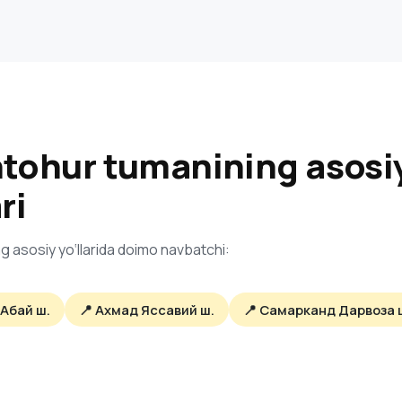
tohur tumanining asosi
ri
g asosiy yo‘llarida doimo navbatchi:
 Абай ш.
📍 Ахмад Яссавий ш.
📍 Самарканд Дарвоза 