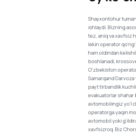
Shayxontohur tumanid
ishlaydi. Bizning as
tez, aniq va xavfsiz 
lekin operator qo‘ng‘
ham oldindan kelishi
boshlanadi, krossover
O‘zbekiston operator
Samarqand Darvoza va 
payt tirbandlik kuchl
evakuatorlar shahar 
avtomobilingiz yo‘l c
operatorga yaqin mo‘
avtomobil yoki g‘ildi
xavfsizroq. Biz Chor