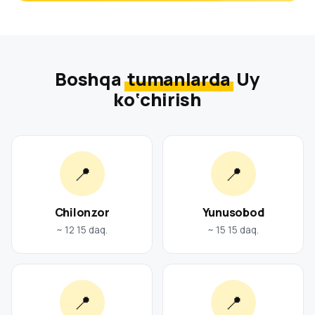
Boshqa
tumanlarda
Uy
ko‘chirish
📍
📍
Chilonzor
Yunusobod
~ 12 15 daq.
~ 15 15 daq.
📍
📍