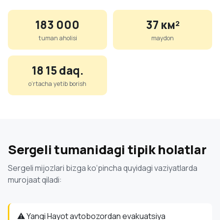
183 000
37 км²
tuman aholisi
maydon
18 15 daq.
o‘rtacha yetib borish
Sergeli tumanidagi tipik holatlar
Sergeli mijozlari bizga ko‘pincha quyidagi vaziyatlarda
murojaat qiladi:
⚠️ Yangi Hayot avtobozordan evakuatsiya