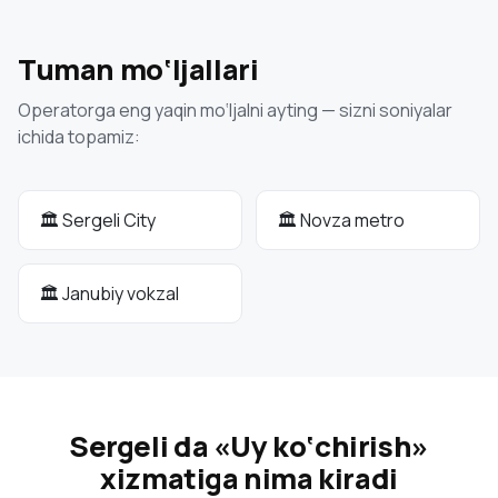
Tuman mo‘ljallari
Operatorga eng yaqin mo‘ljalni ayting — sizni soniyalar
ichida topamiz:
🏛 Sergeli City
🏛 Novza metro
🏛 Janubiy vokzal
Sergeli da «Uy ko‘chirish»
xizmatiga nima kiradi