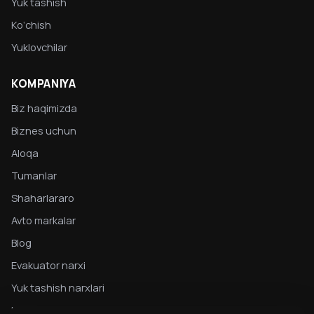
Yuk tashish
Ko‘chish
Yuklovchilar
KOMPANIYA
Biz haqimizda
Biznes uchun
Aloqa
Tumanlar
Shaharlararo
Avto markalar
Blog
Evakuator narxi
Yuk tashish narxlari
Maxfiylik