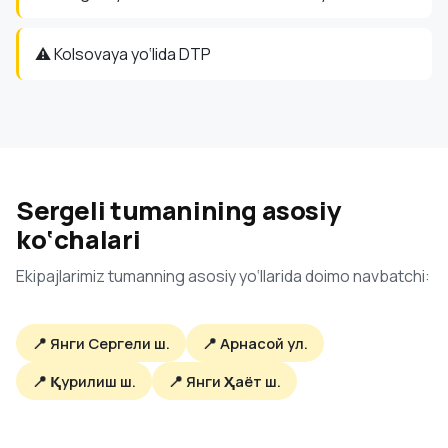
⚠️ Kolsovaya yo‘lida DTP
Sergeli tumanining asosiy
ko‘chalari
Ekipajlarimiz tumanning asosiy yo‘llarida doimo navbatchi:
📍 Янги Сергели ш.
📍 Арнасой ул.
📍 Қурилиш ш.
📍 Янги Ҳаёт ш.