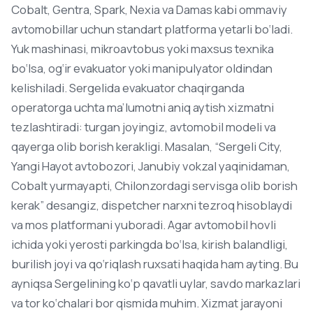
Cobalt, Gentra, Spark, Nexia va Damas kabi ommaviy
avtomobillar uchun standart platforma yetarli bo‘ladi.
Yuk mashinasi, mikroavtobus yoki maxsus texnika
bo‘lsa, og‘ir evakuator yoki manipulyator oldindan
kelishiladi. Sergelida evakuator chaqirganda
operatorga uchta ma’lumotni aniq aytish xizmatni
tezlashtiradi: turgan joyingiz, avtomobil modeli va
qayerga olib borish kerakligi. Masalan, “Sergeli City,
Yangi Hayot avtobozori, Janubiy vokzal yaqinidaman,
Cobalt yurmayapti, Chilonzordagi servisga olib borish
kerak” desangiz, dispetcher narxni tezroq hisoblaydi
va mos platformani yuboradi. Agar avtomobil hovli
ichida yoki yerosti parkingda bo‘lsa, kirish balandligi,
burilish joyi va qo‘riqlash ruxsati haqida ham ayting. Bu
ayniqsa Sergelining ko‘p qavatli uylar, savdo markazlari
va tor ko‘chalari bor qismida muhim. Xizmat jarayoni