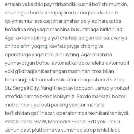
ertalab va kechki payt tirbandlik kuchli bo‘lishi mumkin,
shuning uchun biz ekipajlarni bir nuqtada kutdirib
qo‘ymaymiz: evakuatorlar shahar bo‘ylab harakatda
bo‘ladi va eng yaqin mashina buyurtmaga biriktiriladi.
Agar avtomobilingiz yo‘l chetida qolgan bo‘lsa, avariya
chiroqlarini yoqing, xavfsiz joyga chiqing va
operatorga yaqin mo‘ljalni ayting. Agar mashina
yurmayotgan bo‘lsa, avtomat karobka, elektr avtomobil
yoki g‘ildiragi shikastlangan mashinani tros bilan
tortmang; platformali evakuator chaqirish xavfsizroq.
Biz Sergeli City, Yangi Hayot avtobozori, Janubiy vokzal
atrofida ham tez-tez ishlaymiz. Savdo markazi, bozor,
metro, hovli, yerosti parking yoki tor mahalla
bo‘lishidan qat’i nazar, operator mos texnikani tanlaydi.
Past klirensli BMW, Mercedes-Benz, BYD yoki Tesla
uchun past platforma va yumshoq strop ishlatiladi.