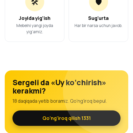
🛠️
🛡️
Joyida yig‘ish
Sug‘urta
Mebelni yangi joyda
Har bir narsa uchun javob.
yig‘amiz.
Sergeli da «Uy ko‘chirish»
kerakmi?
18 daqiqada yetib boramiz. Qo‘ng‘iroq bepul.
Qo‘ng‘iroq qilish 1331