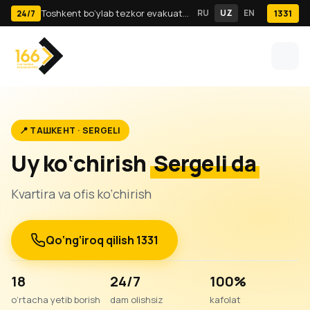
Toshkent bo‘ylab tezkor evakuator va yuk tashish · 24/7
RU
UZ
EN
1331
24/7
📍 ТАШКЕНТ · SERGELI
Uy ko‘chirish
Sergeli da
Kvartira va ofis ko‘chirish
Qo‘ng‘iroq qilish 1331
18
24/7
100%
o‘rtacha yetib borish
dam olishsiz
kafolat