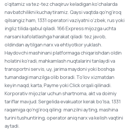
o‘qitamiz va tez-tez chaqiruv keladigan ko‘chalarda
navbatchilikni kuchaytiramiz. Qaysi vaqtda qo‘ng‘iroq
qilsangiz ham, 1331 operatori vaziyatni o‘zbek, rus yoki
ingliz tilida qabul qiladi. 166 Express mijozga uchta
narsani kafolatlashga harakat qiladi: tez javob,
oldindan aytilgan narx va ehtiyotkor yuklash.
Haydovchi mashinani platformaga chiqarishdan oldin
holatini ko‘radi, mahkamlash nuqtalarini tanlaydi va
transportni servis, uy, jarima maydoni yoki boshqa
tumandagi manzilga olib boradi. To‘lov xizmatdan
keyin naqd, karta, Payme yoki Click orqali qilinadi.
Korporativ mijozlar uchun shartnoma, akt va doimiy
tariflar mavjud. Sergelida evakuator kerak bo‘lsa, 1331
raqamiga qo‘ng‘iroq qiling: manzilni ayting, mashina
turini tushuntiring, operator aniq narx va kelish vaqtini
aytadi.