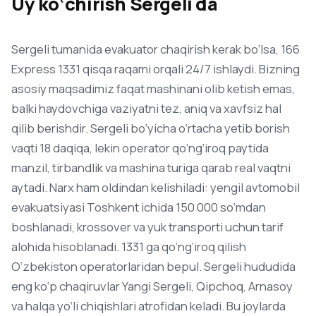
Uy ko‘chirish Sergeli da
Sergeli tumanida evakuator chaqirish kerak bo‘lsa, 166
Express 1331 qisqa raqami orqali 24/7 ishlaydi. Bizning
asosiy maqsadimiz faqat mashinani olib ketish emas,
balki haydovchiga vaziyatni tez, aniq va xavfsiz hal
qilib berishdir. Sergeli bo‘yicha o‘rtacha yetib borish
vaqti 18 daqiqa, lekin operator qo‘ng‘iroq paytida
manzil, tirbandlik va mashina turiga qarab real vaqtni
aytadi. Narx ham oldindan kelishiladi: yengil avtomobil
evakuatsiyasi Toshkent ichida 150 000 so‘mdan
boshlanadi, krossover va yuk transporti uchun tarif
alohida hisoblanadi. 1331 ga qo‘ng‘iroq qilish
O‘zbekiston operatorlaridan bepul. Sergeli hududida
eng ko‘p chaqiruvlar Yangi Sergeli, Qipchoq, Arnasoy
va halqa yo‘li chiqishlari atrofidan keladi. Bu joylarda