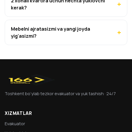
2 xonali kvartira uchun nechta yuklovchi
kerak?
Mebelni ajratasizmi va yangi joyda
yig‘asizmi?
Toshkent bo‘ylab tezkor evakuator va yuk tashish · 24/7
XIZMATLAR
Evakuator