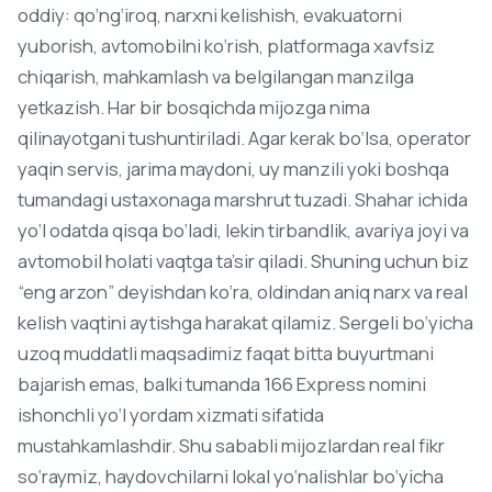
oddiy: qo‘ng‘iroq, narxni kelishish, evakuatorni
yuborish, avtomobilni ko‘rish, platformaga xavfsiz
chiqarish, mahkamlash va belgilangan manzilga
yetkazish. Har bir bosqichda mijozga nima
qilinayotgani tushuntiriladi. Agar kerak bo‘lsa, operator
yaqin servis, jarima maydoni, uy manzili yoki boshqa
tumandagi ustaxonaga marshrut tuzadi. Shahar ichida
yo‘l odatda qisqa bo‘ladi, lekin tirbandlik, avariya joyi va
avtomobil holati vaqtga ta’sir qiladi. Shuning uchun biz
“eng arzon” deyishdan ko‘ra, oldindan aniq narx va real
kelish vaqtini aytishga harakat qilamiz. Sergeli bo‘yicha
uzoq muddatli maqsadimiz faqat bitta buyurtmani
bajarish emas, balki tumanda 166 Express nomini
ishonchli yo‘l yordam xizmati sifatida
mustahkamlashdir. Shu sababli mijozlardan real fikr
so‘raymiz, haydovchilarni lokal yo‘nalishlar bo‘yicha