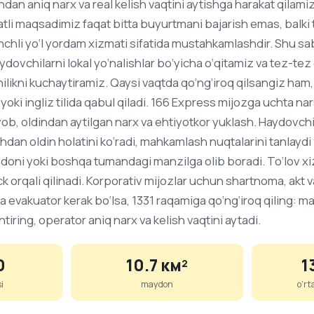
ndan aniq narx va real kelish vaqtini aytishga harakat qilami
li maqsadimiz faqat bitta buyurtmani bajarish emas, balk
chli yo‘l yordam xizmati sifatida mustahkamlashdir. Shu sa
haydovchilarni lokal yo‘nalishlar bo‘yicha o‘qitamiz va tez-te
ilikni kuchaytiramiz. Qaysi vaqtda qo‘ng‘iroq qilsangiz ham,
 yoki ingliz tilida qabul qiladi. 166 Express mijozga uchta na
avob, oldindan aytilgan narx va ehtiyotkor yuklash. Haydovc
dan oldin holatini ko‘radi, mahkamlash nuqtalarini tanlaydi
aydoni yoki boshqa tumandagi manzilga olib boradi. To‘lov 
ck orqali qilinadi. Korporativ mijozlar uchun shartnoma, akt va
evakuator kerak bo‘lsa, 1331 raqamiga qo‘ng‘iroq qiling: ma
tiring, operator aniq narx va kelish vaqtini aytadi.
0
10.7 км²
1
i
maydon
o‘rt