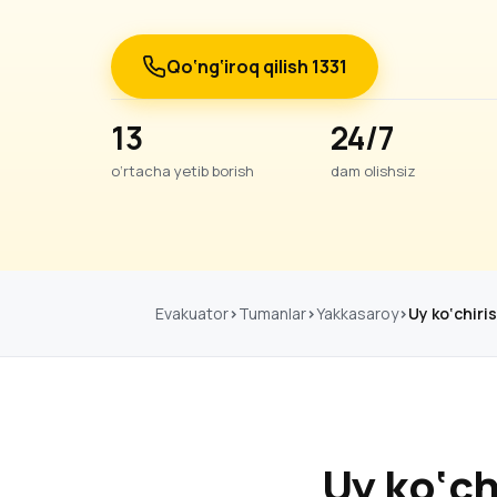
Qo‘ng‘iroq qilish 1331
13
24/7
o‘rtacha yetib borish
dam olishsiz
Evakuator
Tumanlar
Yakkasaroy
Uy ko‘chiri
Uy ko‘ch