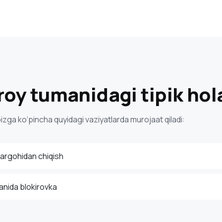
oy tumanidagi tipik hol
izga ko‘pincha quyidagi vaziyatlarda murojaat qiladi:
argohidan chiqish
anida blokirovka