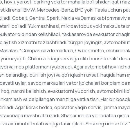
, hovli, yerosti parking yoki tor mahalla bo‘lishidan qat’i n
Past klirensli BMW, Mercedes-Benz, BYD yoki Tesla uchun pa
iladi. Cobalt, Gentra, Spark, Nexia va Damas kabi ommaviy
tarli bo‘ladi. Yuk mashinasi, mikroavtobus yoki maxsus texni
ulyator oldindan kelishiladi. Yakkasaroyda evakuator chaq
q aytish xizmatni tezlashtiradi: turgan joyingiz, avtomobil 
i. Masalan, “Compas savdo markazi, Oybek metro, elchixonala
yurmayapti, Chilonzordagi servisga olib borish kerak” des
ydi va mos platformani yuboradi. Agar avtomobil hovli ichid
sh balandligi, burilish joyi va qo‘riqlash ruxsati haqida ham 
avatli uylar, savdo markazlari va tor ko‘chalari bor qismid
‘iroq, narxni kelishish, evakuatorni yuborish, avtomobilni ko
ahkamlash va belgilangan manzilga yetkazish. Har bir bosq
iriladi. Agar kerak bo‘lsa, operator yaqin servis, jarima mayd
axonaga marshrut tuzadi. Shahar ichida yo‘l odatda qisqa b
yi va avtomobil holati vaqtga ta’sir qiladi. Shuning uchun biz