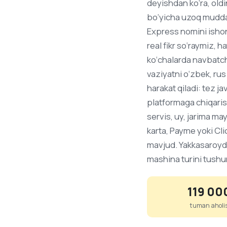
deyishdan ko‘ra, oldi
bo‘yicha uzoq muddat
Express nomini ishon
real fikr so‘raymiz, 
ko‘chalarda navbatch
vaziyatni o‘zbek, rus
harakat qiladi: tez j
platformaga chiqarish
servis, uy, jarima m
karta, Payme yoki Cli
mavjud. Yakkasaroyda 
mashina turini tushun
119 00
tuman aholis