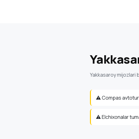
Yakkasar
Yakkasaroy mijozlari b
⚠️ Compas avtotur
⚠️ Elchixonalar tum