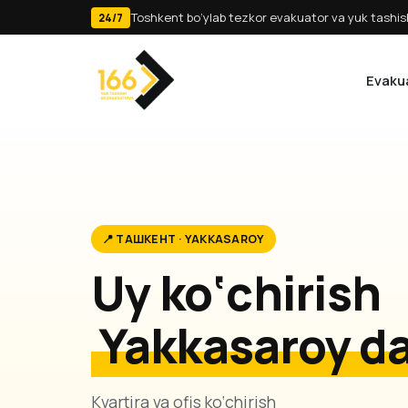
Toshkent bo‘ylab tezkor evakuator va yuk tashish
24/7
Evaku
📍 ТАШКЕНТ · YAKKASAROY
Uy ko‘chirish
Yakkasaroy d
Kvartira va ofis ko‘chirish