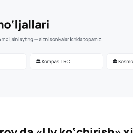
‘ljallari
o‘ljalni ayting — sizni soniyalar ichida topamiz:
🏛 Kompas TRC
🏛 Kosmo
roy da «Uy ko‘chirish» x