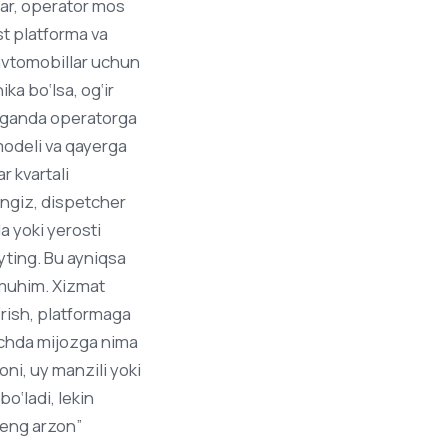
azar, operator mos
st platforma va
 avtomobillar uchun
ka bo‘lsa, og‘ir
irganda operatorga
modeli va qayerga
r kvartali
angiz, dispetcher
a yoki yerosti
ayting. Bu ayniqsa
a muhim. Xizmat
‘rish, platformaga
ichda mijozga nima
oni, uy manzili yoki
o‘ladi, lekin
 “eng arzon”