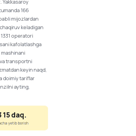
z. Yakkasaroy
i tumanda 166
babli mijozlardan
z chaqiruv keladigan
 1331 operatori
rsani kafolatlashga
hi mashinani
 va transportni
xizmatdan keyin naqd,
 doimiy tariflar
nzilni ayting,
3 15 daq.
acha yetib borish