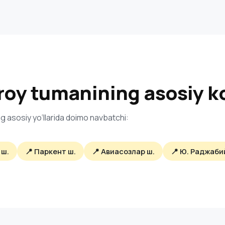
oy tumanining asosiy ko
g asosiy yo‘llarida doimo navbatchi:
 ш.
📍 Паркент ш.
📍 Авиасозлар ш.
📍 Ю. Раджаби