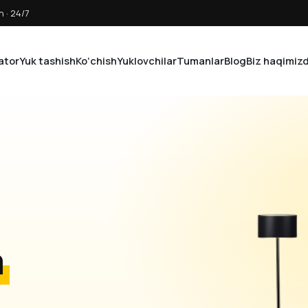
 · 24/7
ator
Yuk tashish
Ko‘chish
Yuklovchilar
Tumanlar
Blog
Biz haqimiz
a