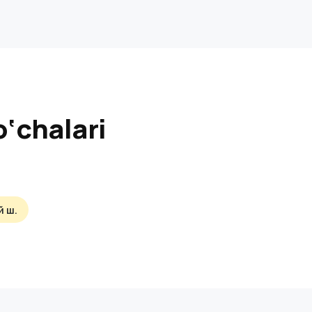
‘chalari
й ш.