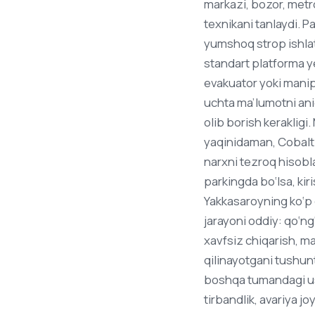
markazi, bozor, metro
texnikani tanlaydi. 
yumshoq strop ishlat
standart platforma ye
evakuator yoki manip
uchta ma’lumotni ani
olib borish keraklig
yaqinidaman, Cobalt 
narxni tezroq hisobla
parkingda bo‘lsa, kiri
Yakkasaroyning ko‘p q
jarayoni oddiy: qo‘ng
xavfsiz chiqarish, m
qilinayotgani tushunt
boshqa tumandagi ust
tirbandlik, avariya jo