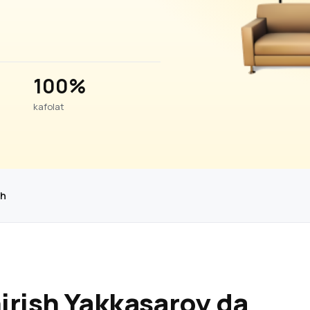
100%
kafolat
sh
irish Yakkasaroy da