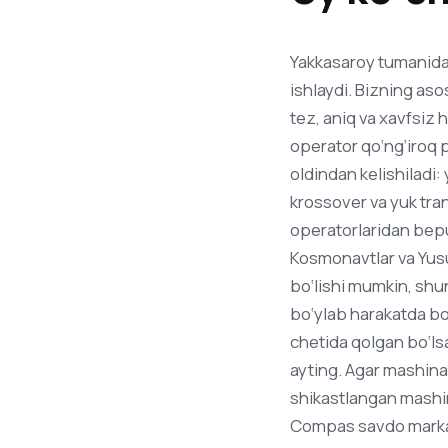
Yakkasaroy tumanida 
ishlaydi. Bizning as
tez, aniq va xavfsiz h
operator qo‘ng‘iroq p
oldindan kelishiladi
krossover va yuk tran
operatorlaridan bepu
Kosmonavtlar va Yusuf
bo‘lishi mumkin, shu
bo‘ylab harakatda bo‘
chetida qolgan bo‘lsa
ayting. Agar mashina 
shikastlangan mashin
Compas savdo markazi