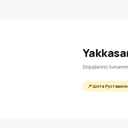
Yakkasar
Ekipajlarimiz tumannin
📍 Шота Руставели