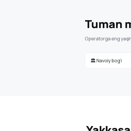
Tuman mo
Operatorga eng yaqin m
🏛 Navoiy bog‘i
Yakkasa