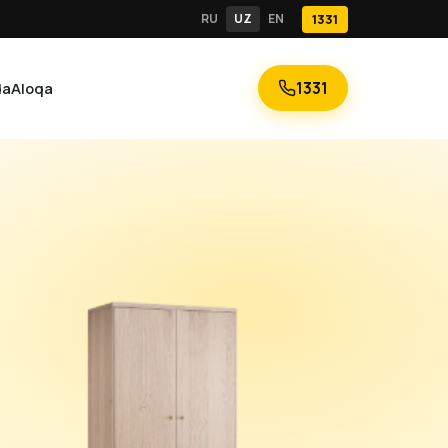
RU
UZ
EN
1331
1331
da
Aloqa