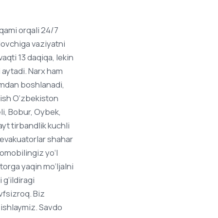
qami orqali 24/7
dovchiga vaziyatni
vaqti 13 daqiqa, lekin
i aytadi. Narx ham
o‘mdan boshlanadi,
ilish O‘zbekiston
li, Bobur, Oybek,
yt tirbandlik kuchli
 evakuatorlar shahar
omobilingiz yo‘l
torga yaqin mo‘ljalni
g‘ildiragi
vfsizroq. Biz
 ishlaymiz. Savdo