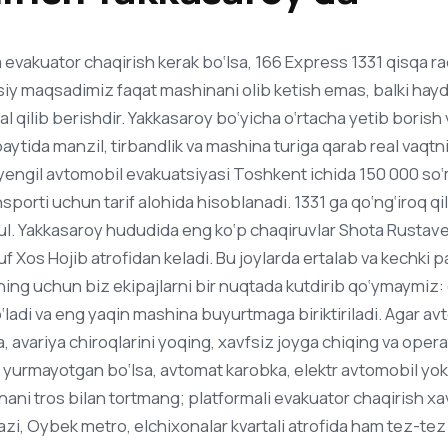
evakuator chaqirish kerak bo‘lsa, 166 Express 1331 qisqa ra
osiy maqsadimiz faqat mashinani olib ketish emas, balki hay
al qilib berishdir. Yakkasaroy bo‘yicha o‘rtacha yetib borish 
aytida manzil, tirbandlik va mashina turiga qarab real vaqtn
: yengil avtomobil evakuatsiyasi Toshkent ichida 150 000 s
sporti uchun tarif alohida hisoblanadi. 1331 ga qo‘ng‘iroq q
l. Yakkasaroy hududida eng ko‘p chaqiruvlar Shota Rustave
 Xos Hojib atrofidan keladi. Bu joylarda ertalab va kechki pa
ning uchun biz ekipajlarni bir nuqtada kutdirib qo‘ymaymiz:
ladi va eng yaqin mashina buyurtmaga biriktiriladi. Agar avt
, avariya chiroqlarini yoqing, xavfsiz joyga chiqing va opera
yurmayotgan bo‘lsa, avtomat karobka, elektr avtomobil yoki 
ani tros bilan tortmang; platformali evakuator chaqirish xa
, Oybek metro, elchixonalar kvartali atrofida ham tez-tez