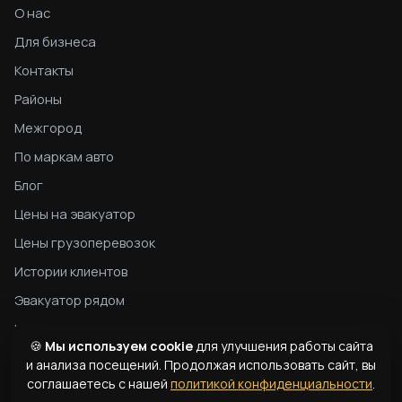
О нас
Для бизнеса
Контакты
Районы
Межгород
По маркам авто
Блог
Цены на эвакуатор
Цены грузоперевозок
Истории клиентов
Эвакуатор рядом
Конфиденциальность
🍪
Мы используем cookie
для улучшения работы сайта
Гид по эвакуатору
и анализа посещений. Продолжая использовать сайт, вы
соглашаетесь с нашей
политикой конфиденциальности
.
Типы эвакуаторов