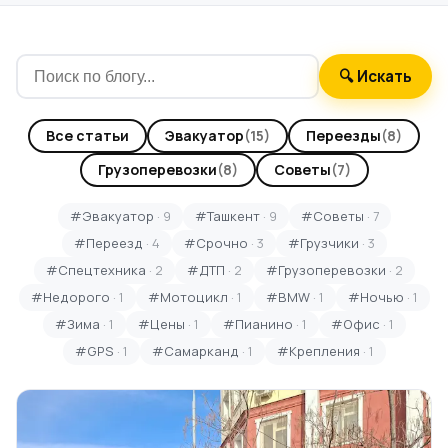
🔍 Искать
Все статьи
Эвакуатор
(15)
Переезды
(8)
Грузоперевозки
(8)
Советы
(7)
#Эвакуатор
· 9
#Ташкент
· 9
#Советы
· 7
#Переезд
· 4
#Срочно
· 3
#Грузчики
· 3
#Спецтехника
· 2
#ДТП
· 2
#Грузоперевозки
· 2
#Недорого
· 1
#Мотоцикл
· 1
#BMW
· 1
#Ночью
· 1
#Зима
· 1
#Цены
· 1
#Пианино
· 1
#Офис
· 1
#GPS
· 1
#Самарканд
· 1
#Крепления
· 1