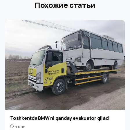
Похожие статьи
Toshkentda BMW ni qanday evakuator qiladi
⏱ 4 мин