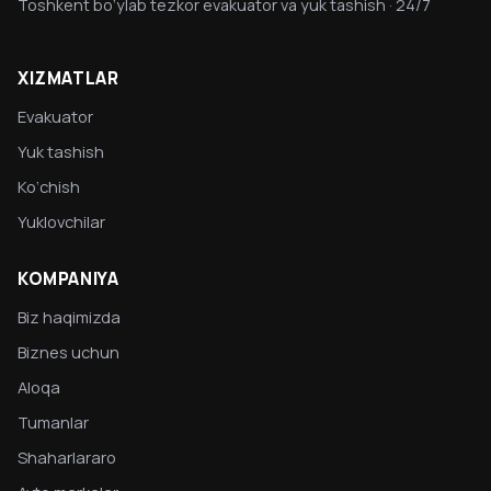
Toshkent bo‘ylab tezkor evakuator va yuk tashish · 24/7
XIZMATLAR
Evakuator
Yuk tashish
Ko‘chish
Yuklovchilar
KOMPANIYA
Biz haqimizda
Biznes uchun
Aloqa
Tumanlar
Shaharlararo