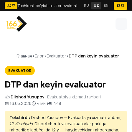
Toshkent bo‘ylab tezkor evakuator va yuk tashish · 24/7
RU
UZ
EN
1331
24/7
Главная
Блог
Evakuator
DTP dan keyin evakuator
EVAKUATOR
DTP dan keyin evakuator
✍️
Dilshod Yusupov
· Evakuatsiya xizmati rahbari
📅 16.05.2026
⏱ 4 мин
👁 448
Tekshirdi:
Dilshod Yusupov — Evakuatsiya xizmati rahbari,
12 yil sohada
. Dispetcherlik va evakuatorlar parkiga
rahbarlik qiladi. Yo‘lda 12 yil — haydovchidan rahbargacha.