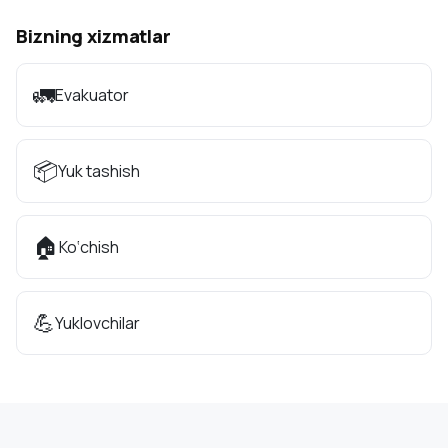
Bizning xizmatlar
🚛
Evakuator
📦
Yuk tashish
🏠
Ko‘chish
💪
Yuklovchilar