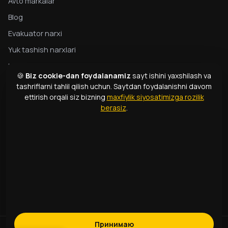
Avto markalar
Blog
Evakuator narxi
Yuk tashish narxlari
Maxfiylik
🍪
Biz cookie-dan foydalanamiz
sayt ishini yaxshilash va
Evakuator bo‘yicha to‘liq qo‘llanma
tashriflarni tahlil qilish uchun. Saytdan foydalanishni davom
ettirish orqali siz bizning
maxfiylik siyosatimizga rozilik
Evakuator turlari
berasiz
.
Atamalar lug‘ati
ALOQA
1331
+998 99 363 01 66
info@166.uz
Принимаю