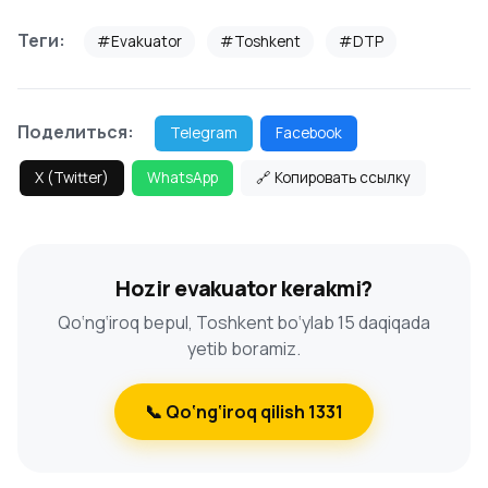
Теги:
#Evakuator
#Toshkent
#DTP
Поделиться:
Telegram
Facebook
X (Twitter)
WhatsApp
🔗 Копировать ссылку
Hozir evakuator kerakmi?
Qo‘ng‘iroq bepul, Toshkent bo‘ylab 15 daqiqada
yetib boramiz.
📞 Qo‘ng‘iroq qilish 1331