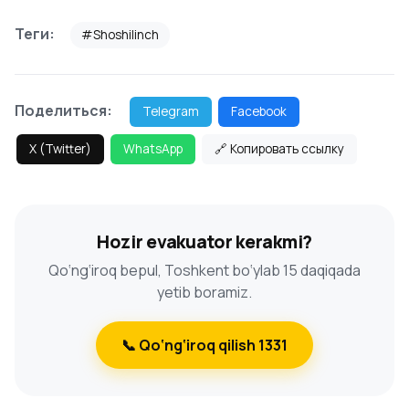
Теги:
#Shoshilinch
Поделиться:
Telegram
Facebook
X (Twitter)
WhatsApp
🔗 Копировать ссылку
Hozir evakuator kerakmi?
Qo‘ng‘iroq bepul, Toshkent bo‘ylab 15 daqiqada
yetib boramiz.
📞 Qo‘ng‘iroq qilish 1331