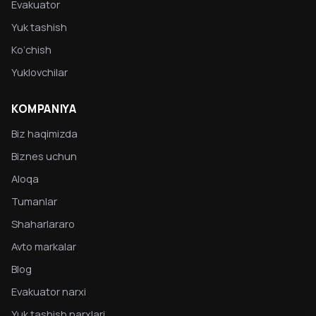
Evakuator
Yuk tashish
Ko‘chish
Yuklovchilar
KOMPANIYA
Biz haqimizda
Biznes uchun
Aloqa
Tumanlar
Shaharlararo
Avto markalar
Blog
Evakuator narxi
Yuk tashish narxlari