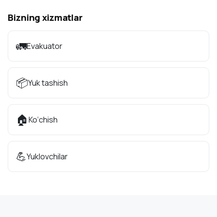
Bizning xizmatlar
🚛
Evakuator
📦
Yuk tashish
🏠
Ko‘chish
💪
Yuklovchilar