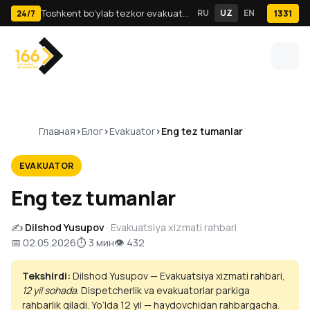
Toshkent bo‘ylab tezkor evakuator va yuk tashish · 24/7
RU
UZ
EN
1331
24/7
Главная
Блог
Evakuator
Eng tez tumanlar
EVAKUATOR
Eng tez tumanlar
✍️
Dilshod Yusupov
· Evakuatsiya xizmati rahbari
📅 02.05.2026
⏱ 3 мин
👁 432
Tekshirdi:
Dilshod Yusupov — Evakuatsiya xizmati rahbari,
12 yil sohada
. Dispetcherlik va evakuatorlar parkiga
rahbarlik qiladi. Yo‘lda 12 yil — haydovchidan rahbargacha.