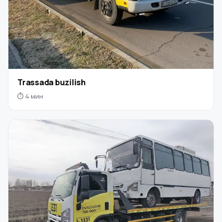
Trassada buzilish
⏱ 4 мин