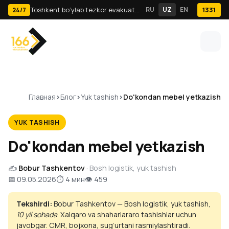
Toshkent bo‘ylab tezkor evakuator va yuk tashish · 24/7
RU
UZ
EN
1331
24/7
Главная
Блог
Yuk tashish
Do'kondan mebel yetkazish
YUK TASHISH
Do'kondan mebel yetkazish
✍️
Bobur Tashkentov
· Bosh logistik, yuk tashish
📅 09.05.2026
⏱ 4 мин
👁 459
Tekshirdi:
Bobur Tashkentov — Bosh logistik, yuk tashish,
10 yil sohada
. Xalqaro va shaharlararo tashishlar uchun
javobgar. CMR, bojxona, sug‘urtani rasmiylashtiradi.