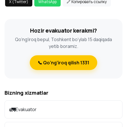
X (Twitter)
WhatsApp
🔗 Копировать ссылку
Hozir evakuator kerakmi?
Qo‘ng‘iroq bepul, Toshkent bo‘ylab 15 daqiqada
yetib boramiz.
📞 Qo‘ng‘iroq qilish 1331
Bizning xizmatlar
🚛
Evakuator