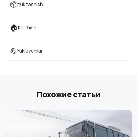
📦
Yuk tashish
🏠
Ko‘chish
💪
Yuklovchilar
Похожие статьи