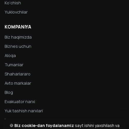
Ko‘chish
Yuklovchilar
KOMPANIYA
Biz haqimizda
Biznes uchun
Aloqa
Tumanlar
Shaharlararo
Avto markalar
Blog
Evakuator narxi
Yuk tashish narxlari
Maxfiylik
🍪
Biz cookie-dan foydalanamiz
sayt ishini yaxshilash va