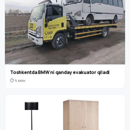
Toshkentda BMW ni qanday evakuator qiladi
⏱ 4 мин