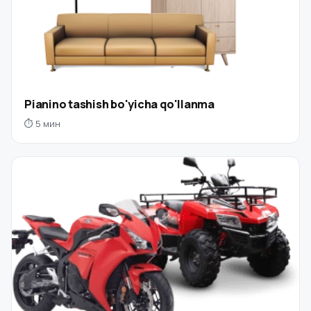
Pianino tashish bo'yicha qo'llanma
⏱ 5 мин