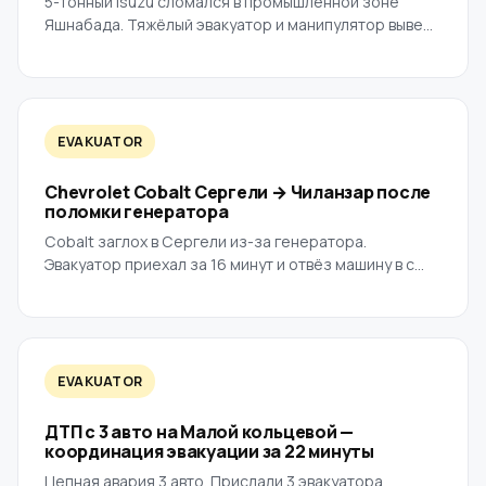
5-тонный Isuzu сломался в промышленной зоне
Яшнабада. Тяжёлый эвакуатор и манипулятор выве...
EVAKUATOR
Chevrolet Cobalt Сергели → Чиланзар после
поломки генератора
Cobalt заглох в Сергели из-за генератора.
Эвакуатор приехал за 16 минут и отвёз машину в с...
EVAKUATOR
ДТП с 3 авто на Малой кольцевой —
координация эвакуации за 22 минуты
Цепная авария 3 авто. Прислали 3 эвакуатора